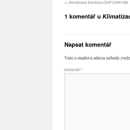
←
Klimatizace Electrolux EXP12HN1W6
1 komentář u
Klimatiza
Napsat komentář
Vaše e-mailová adresa nebude zveře
Komentář
*