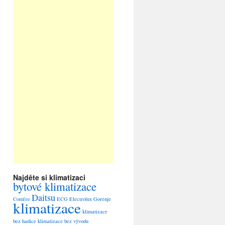
Najděte si klimatizaci
bytové klimatizace
Daitsu
Comfee
ECG
Electrolux
Gorenje
klimatizace
klimatizace
bez hadice
klimatizace bez vývodu