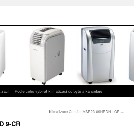
izaci
Podle čeho vybírat klimatizaci do bytu a kanceláře
Klimatizace Comfee MSR23-09HRDN1-QE
→
PD 9-CR