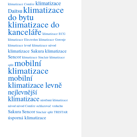
klimatizace
klimatizace Comfee
klimatizace
Daitsu
do bytu
klimatizace do
kanceláře
klimatizace ECG
klimatizace Electrolux
klimatizace Gorenje
klimatizace levně
klimatizace návod
klimatizace Sakura
klimatizace
Sencor
klimatizace Sinclair
klimatizace
mobilní
split
klimatizace
mobilní
klimatizace levně
nejlevnější
klimatizace
nástěnná klimatizace
návod
návod Comfee
ochlazovač vzduchu
Sakura
Sencor
Sinclair
split
TRISTAR
úsporná klimatizace