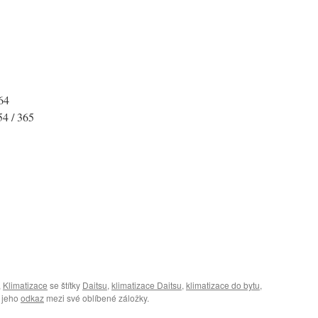
64
54 / 365
,
Klimatizace
se štítky
Daitsu
,
klimatizace Daitsu
,
klimatizace do bytu
,
t jeho
odkaz
mezi své oblíbené záložky.