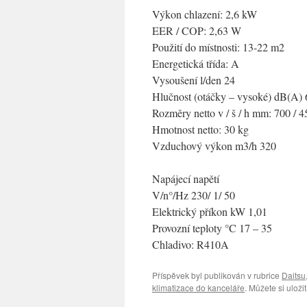
Výkon chlazení: 2,6 kW
EER / COP: 2,63 W
Použití do místnosti: 13-22 m2
Energetická třída: A
Vysoušení l/den 24
Hlučnost (otáčky – vysoké) dB(A) 
Rozměry netto v / š / h mm: 700 / 4
Hmotnost netto: 30 kg
Vzduchový výkon m3/h 320
Napájecí napětí
V/n°/Hz 230/ 1/ 50
Elektrický příkon kW 1,01
Provozní teploty °C 17 – 35
Chladivo: R410A
Příspěvek byl publikován v rubrice
Daitsu
klimatizace do kanceláře
. Můžete si uloži