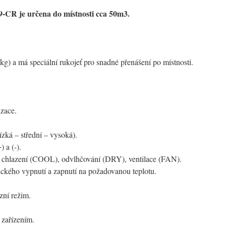
9-CR je určena do místnosti cca 50m3.
g) a má speciální rukojeť pro snadné přenášení po místnosti.
izace.
nízká – střední – vysoká).
) a (-).
o, chlazení (COOL), odvlhčování (DRY), ventilace (FAN).
ckého vypnutí a zapnutí na požadovanou teplotu.
zní režim.
 zařízením.