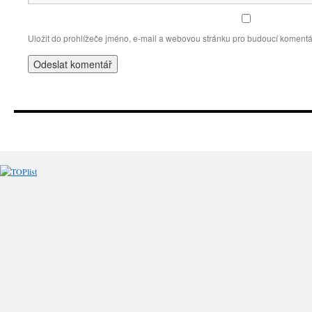
Uložit do prohlížeče jméno, e-mail a webovou stránku pro budoucí komentá