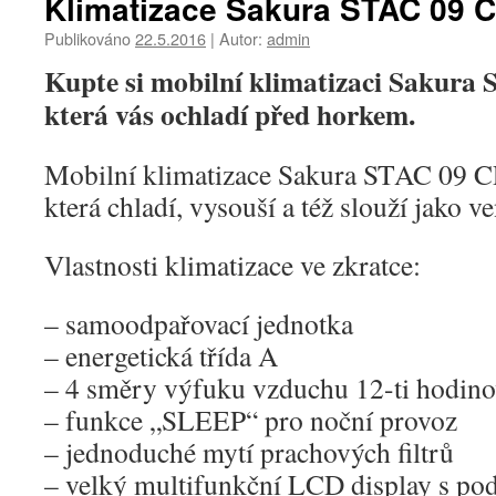
Klimatizace Sakura STAC 09 
Publikováno
22.5.2016
|
Autor:
admin
Kupte si mobilní klimatizaci Sakura
která vás ochladí před horkem.
Mobilní klimatizace Sakura STAC 09 CP
která chladí, vysouší a též slouží jako ve
Vlastnosti klimatizace ve zkratce:
– samoodpařovací jednotka
– energetická třída A
– 4 směry výfuku vzduchu 12-ti hodino
– funkce „SLEEP“ pro noční provoz
– jednoduché mytí prachových filtrů
– velký multifunkční LCD display s po